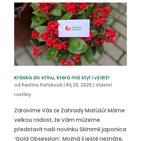
Kráska do stínu, která má styl i výdrž!
od
Pavlína Pařízková
|
Říj 20, 2025
|
Vlastní
rostliny
Zdravíme Vás ze Zahrady Matúšů! Máme
velkou radost, že Vám můžeme
představit naši novinku Skimmii japonica
‘Gold Obsession’. Možná ji ještě neznáte,