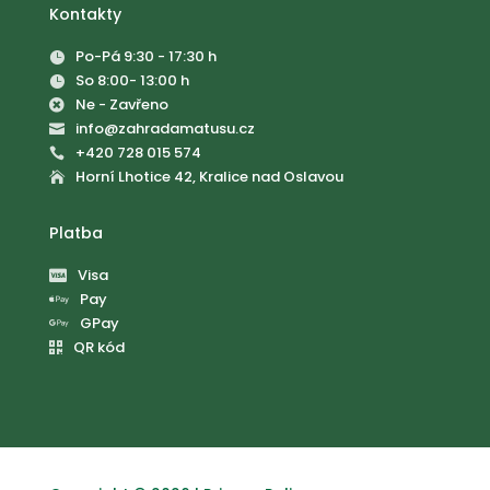
Kontakty
Po-Pá 9:30 - 17:30 h

So 8:00- 13:00 h

Ne - Zavřeno

info@zahradamatusu.cz

+420 728 015 574

Horní Lhotice 42, Kralice nad Oslavou

Platba
Visa

Pay

GPay

QR kód
