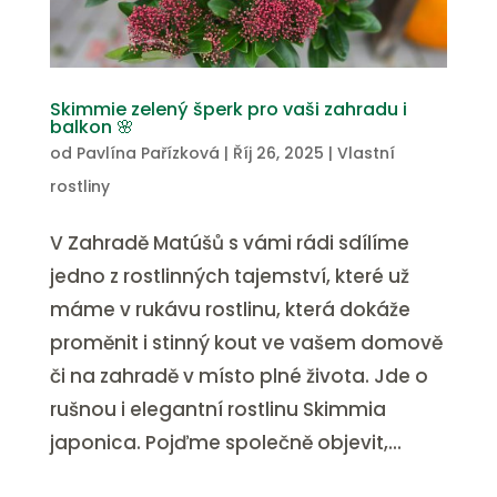
Skimmie zelený šperk pro vaši zahradu i
balkon 🌸
od
Pavlína Pařízková
|
Říj 26, 2025
|
Vlastní
rostliny
V Zahradě Matúšů s vámi rádi sdílíme
jedno z rostlinných tajemství, které už
máme v rukávu rostlinu, která dokáže
proměnit i stinný kout ve vašem domově
či na zahradě v místo plné života. Jde o
rušnou i elegantní rostlinu Skimmia
japonica. Pojďme společně objevit,...