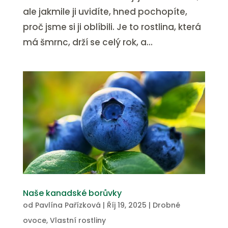
ale jakmile ji uvidíte, hned pochopíte,
proč jsme si ji oblíbili. Je to rostlina, která
má šmrnc, drží se celý rok, a...
Naše kanadské borůvky
od
Pavlína Pařízková
|
Říj 19, 2025
|
Drobné
ovoce
,
Vlastní rostliny