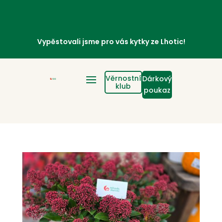
Vypěstovali jsme pro vás kytky ze Lhotic!
Věrnostní
Dárkový
klub
poukaz