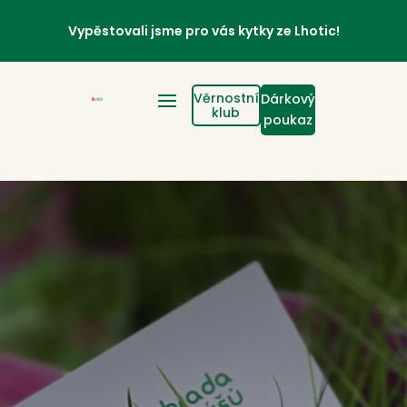
Vypěstovali jsme pro vás kytky ze Lhotic!
Věrnostní
Dárkový
klub
poukaz