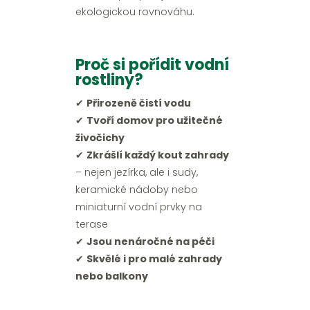
ekologickou rovnováhu.
Proč si pořídit vodní
rostliny?
✔
Přirozeně čistí vodu
✔
Tvoří domov pro užitečné
živočichy
✔
Zkrášlí každý kout zahrady
– nejen jezírka, ale i sudy,
keramické nádoby nebo
miniaturní vodní prvky na
terase
✔
Jsou nenáročné na péči
✔
Skvělé i pro malé zahrady
nebo balkony