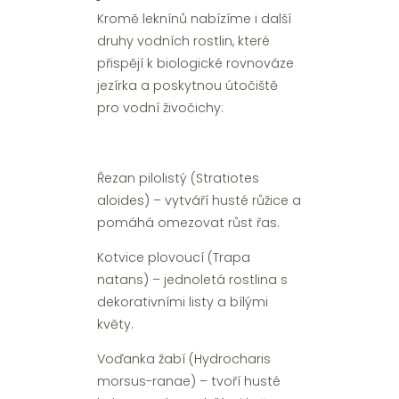
Kromě leknínů nabízíme i další
druhy vodních rostlin, které
přispějí k biologické rovnováze
jezírka a poskytnou útočiště
pro vodní živočichy:
Řezan pilolistý (Stratiotes
aloides) – vytváří husté růžice a
pomáhá omezovat růst řas.
Kotvice plovoucí (Trapa
natans) – jednoletá rostlina s
dekorativními listy a bílými
květy.
Voďanka žabí (Hydrocharis
morsus-ranae) – tvoří husté