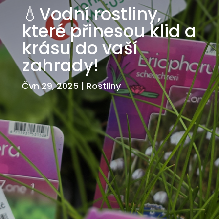
💧Vodní rostliny,
které přinesou klid a
krásu do vaší
zahrady!
Čvn 29, 2025
|
Rostliny