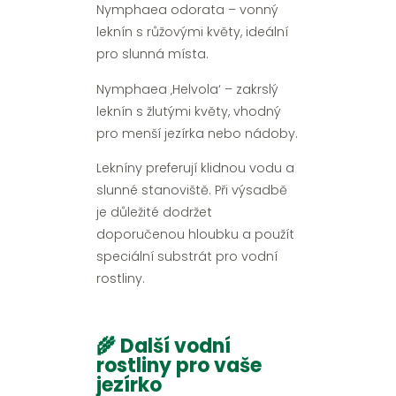
Nymphaea odorata – vonný
leknín s růžovými květy, ideální
pro slunná místa.
Nymphaea ‚Helvola‘ – zakrslý
leknín s žlutými květy, vhodný
pro menší jezírka nebo nádoby.
Lekníny preferují klidnou vodu a
slunné stanoviště. Při výsadbě
je důležité dodržet
doporučenou hloubku a použít
speciální substrát pro vodní
rostliny.
🌾 Další vodní
rostliny pro vaše
jezírko