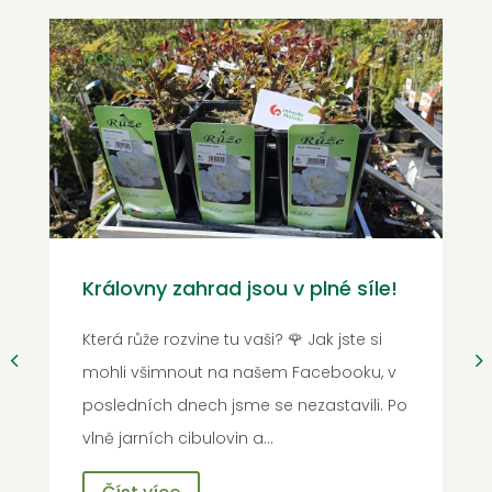
Rostliny
A je to tady! Barvy, které vám
rozzáří úsměv i zahradu 🌸
U nás v zahradnictví to teď vypadá spíš
jako v malířské paletě než ve skleníku.
Podle fotek, co jsme vám naposledy
dávali na sítě, jste už asi…