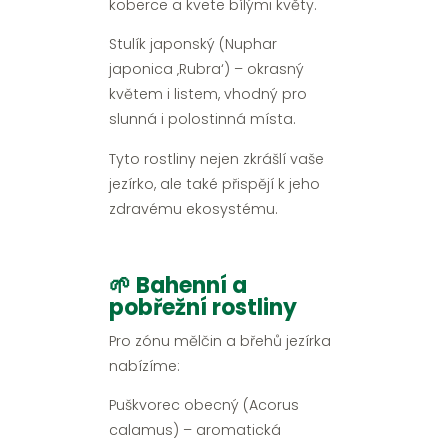
koberce a kvete bílými květy.
Stulík japonský (Nuphar
japonica ‚Rubra‘) – okrasný
květem i listem, vhodný pro
slunná i polostinná místa.
Tyto rostliny nejen zkrášlí vaše
jezírko, ale také přispějí k jeho
zdravému ekosystému.
🌱 Bahenní a
pobřežní rostliny
Pro zónu mělčin a břehů jezírka
nabízíme:
Puškvorec obecný (Acorus
calamus) – aromatická