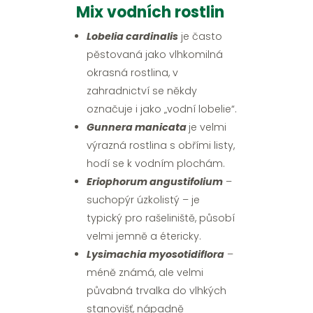
Mix vodních rostlin
Lobelia cardinalis
je často
pěstovaná jako vlhkomilná
okrasná rostlina, v
zahradnictví se někdy
označuje i jako „vodní lobelie“.
Gunnera manicata
je velmi
výrazná rostlina s obřími listy,
hodí se k vodním plochám.
Eriophorum angustifolium
–
suchopýr úzkolistý – je
typický pro rašeliniště, působí
velmi jemně a étericky.
Lysimachia myosotidiflora
–
méně známá, ale velmi
půvabná trvalka do vlhkých
stanovišť, nápadně