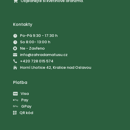
Objednejte si květinové aranžmá.

Kontakty
Po-Pá 9:30 - 17:30 h

So 8:00- 13:00 h

Ne - Zavřeno

info@zahradamatusu.cz

+420 728 015 574

Horní Lhotice 42, Kralice nad Oslavou

Platba
Visa

Pay

GPay

QR kód
