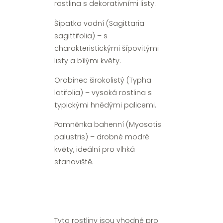
rostlina s dekorativními listy.
Šípatka vodní (Sagittaria
sagittifolia) – s
charakteristickými šípovitými
listy a bílými květy.
Orobinec širokolistý (Typha
latifolia) – vysoká rostlina s
typickými hnědými palicemi.
Pomněnka bahenní (Myosotis
palustris) – drobné modré
květy, ideální pro vlhká
stanoviště.
Tyto rostliny jsou vhodné pro