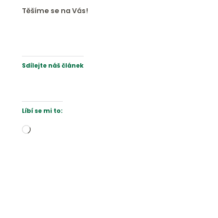
Těšíme se na Vás!
Sdílejte náš článek
Líbí se mi to:
Načítání…