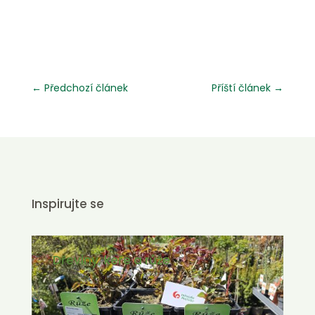
←
Předchozí článek
Příští článek
→
Inspirujte se
Letničky a
Dřeviny, keře a růže