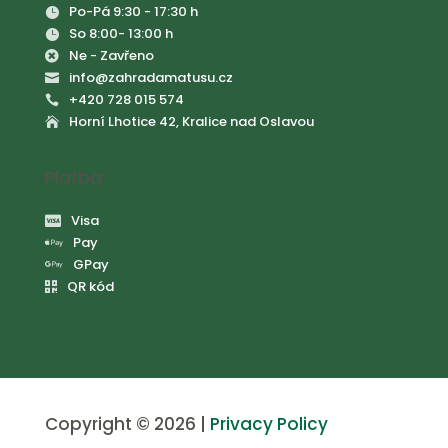
Po-Pá 9:30 - 17:30 h

So 8:00- 13:00 h

Ne - Zavřeno

info@zahradamatusu.cz

+420 728 015 574

Horní Lhotice 42, Kralice nad Oslavou

Platba
Visa

Pay

GPay

QR kód

Copyright © 2026 |
Privacy Policy