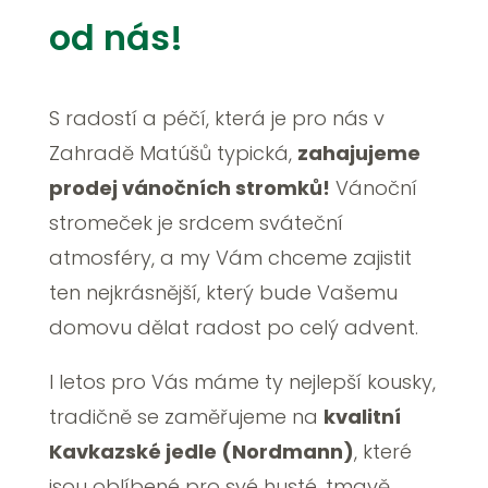
od nás!
S radostí a péčí, která je pro nás v
Zahradě Matúšů typická,
zahajujeme
prodej vánočních stromků!
Vánoční
stromeček je srdcem sváteční
atmosféry, a my Vám chceme zajistit
ten nejkrásnější, který bude Vašemu
domovu dělat radost po celý advent.
I letos pro Vás máme ty nejlepší kousky,
tradičně se zaměřujeme na
kvalitní
Kavkazské jedle (Nordmann)
, které
jsou oblíbené pro své husté, tmavě