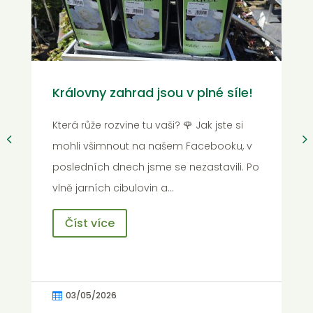
A je to ta
Královny zahrad jsou v plné síle!
rozzáří ús
Která růže rozvine tu vaši? 🌹 Jak jste si
mohli všimnout na našem Facebooku, v
U nás v zahr
posledních dnech jsme se nezastavili. Po
jako v malířs
vlně jarních cibulovin a…
Podle fotek,
Číst více
dávali na sítě
Číst více
03/05/2026

03/05/2026
