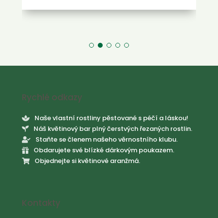
Rychlé odkazy
Naše vlastní rostliny pěstované s péčí a láskou!

Náš květinový bar plný čerstvých řezaných rostlin.

Staňte se členem našeho věrnostního klubu.

Obdarujete své blízké dárkovým poukazem.

Objednejte si květinové aranžmá.

Kontakty