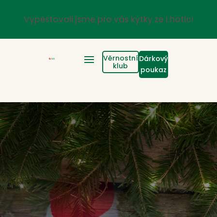
Vypěstovali jsme pro vás kytky ze Lhotic!
Věrnostní
Dárkový
klub
poukaz