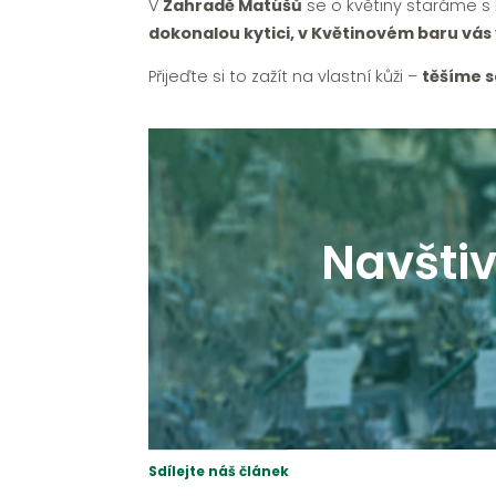
V
Zahradě Matúšů
se o květiny staráme s 
dokonalou kytici, v Květinovém baru vás
Přijeďte si to zažít na vlastní kůži –
těšíme s
Navštiv
Sdílejte náš článek