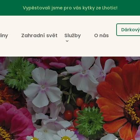
Vypěstovali jsme pro vás kytky ze Lhotic!
Dárkový
liny
Zahradní svět
Služby
O nás
Blog