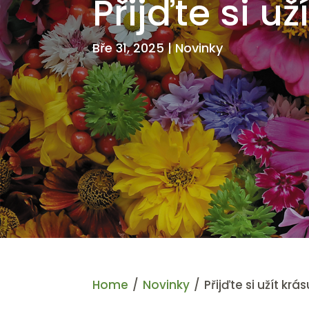
Přijďte si u
Bře 31, 2025
|
Novinky
Home
/
Novinky
/
Přijďte si užít krá