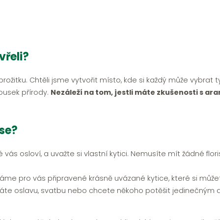
vřeli?
 prožitku. Chtěli jsme vytvořit místo, kde si každý může vybrat 
ousek přírody.
Nezáleží na tom, jestli máte zkušenosti s a
ese?
é vás osloví, a uvažte si vlastní kytici. Nemusíte mít žádné flo
me pro vás připravené krásně uvázané kytice, které si může
áte oslavu, svatbu nebo chcete někoho potěšit jedinečným 