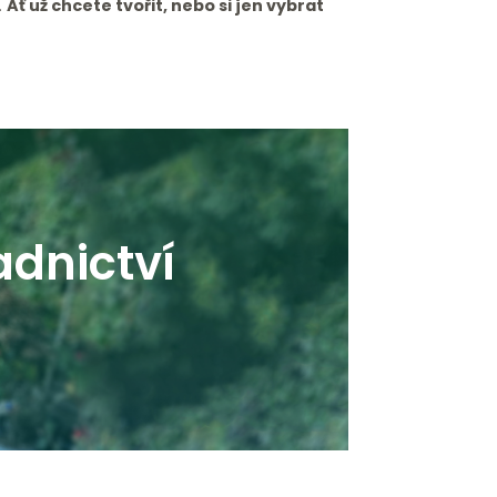
.
Ať už chcete tvořit, nebo si jen vybrat
adnictví