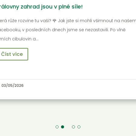
 je to tady! Barvy, které vám rozzáří úsměv i
ahradu 🌸
 nás v zahradnictví to teď vypadá spíš jako v malířské paletě
ež ve skleníku. Podle fotek, co jsme vám naposledy dávali na
tě, jste už asi…
Číst více
03/05/2026