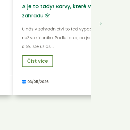
Japonský poklad u nás v zahradnictví 🌿
Doufáme, že si užíváte tohle krásné jaro stejně jako my.
jsme spolu koukali na ty naše voňavé bylinky a rýmovník
dneska se nám v…
Číst více
03/05/2026
