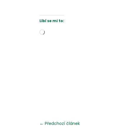
Líbí se mi to:
Načítání…
←
Předchozí článek