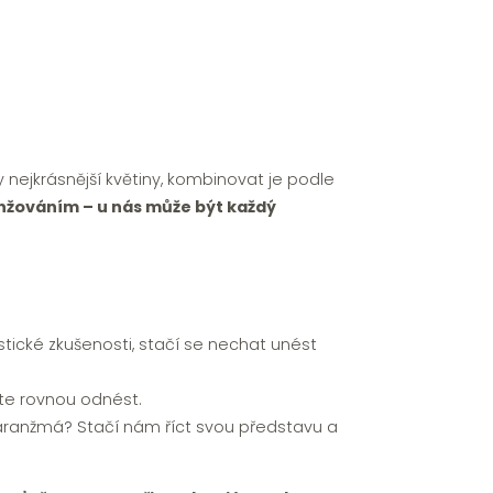
ty nejkrásnější květiny, kombinovat je podle
ranžováním – u nás může být každý
ristické zkušenosti, stačí se nechat unést
te rovnou odnést.
aranžmá? Stačí nám říct svou představu a