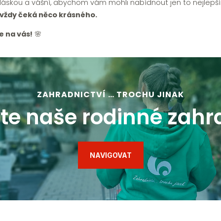
láskou a vášní, abychom vám mohli nabídnout jen to nejlepší
 vždy čeká něco krásného.
e na vás!
🌸
ZAHRADNICTVÍ … TROCHU JINAK
te naše rodinné zahr
NAVIGOVAT