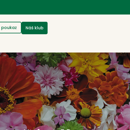
 poukaz
Náš klub