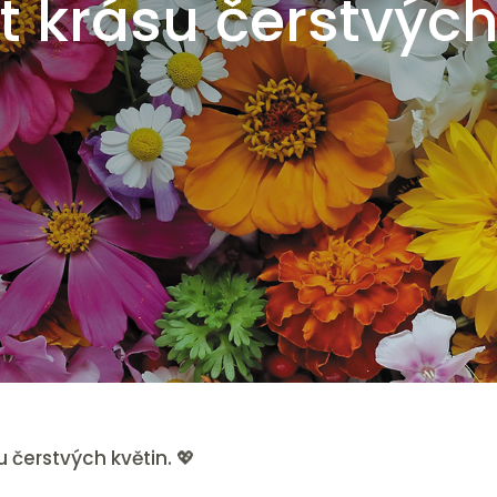
žít krásu čerstvých
su čerstvých květin. 💖