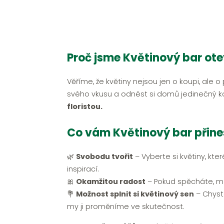
Proč jsme Květinový bar ote
Věříme, že květiny nejsou jen o koupi, ale o
svého vkusu a odnést si domů jedinečný k
floristou.
Co vám Květinový bar přin
🌿
Svobodu tvořit
– Vyberte si květiny, kter
inspirací.
🎀
Okamžitou radost
– Pokud spěcháte, má
💐
Možnost splnit si květinový sen
– Chyst
my ji proměníme ve skutečnost.