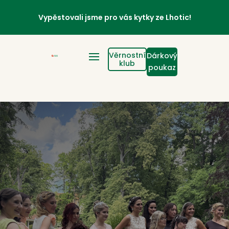
Vypěstovali jsme pro vás kytky ze Lhotic!
Věrnostní
Dárkový
klub
poukaz