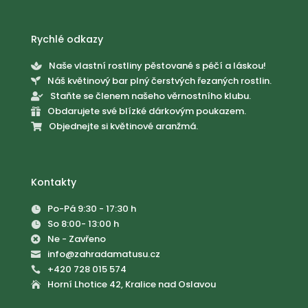
Rychlé odkazy
Naše vlastní rostliny pěstované s péčí a láskou!

Náš květinový bar plný čerstvých řezaných rostlin.

Staňte se členem našeho věrnostního klubu.

Obdarujete své blízké dárkovým poukazem.

Objednejte si květinové aranžmá.

Kontakty
Po-Pá 9:30 - 17:30 h

So 8:00- 13:00 h

Ne - Zavřeno

info@zahradamatusu.cz

+420 728 015 574

Horní Lhotice 42, Kralice nad Oslavou
