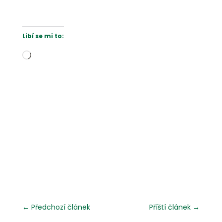
Líbí se mi to:
Načítání…
←
Předchozí článek
Příští článek
→