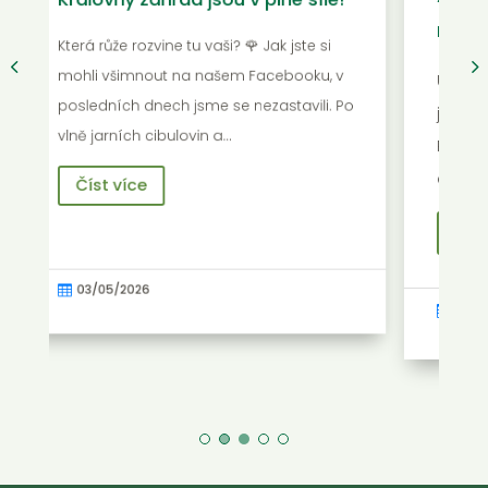
e!
rozzáří úsměv i zahradu 🌸
 v
U nás v zahradnictví to teď vypadá spíš
 Po
jako v malířské paletě než ve skleníku.
Podle fotek, co jsme vám naposledy
dávali na sítě, jste už asi…
Číst více
03/05/2026
