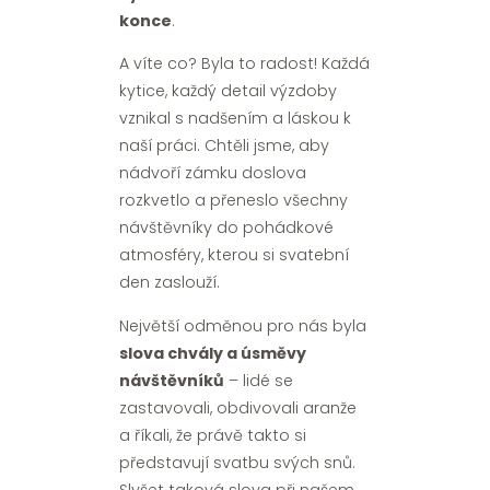
konce
.
A víte co? Byla to radost! Každá
kytice, každý detail výzdoby
vznikal s nadšením a láskou k
naší práci. Chtěli jsme, aby
nádvoří zámku doslova
rozkvetlo a přeneslo všechny
návštěvníky do pohádkové
atmosféry, kterou si svatební
den zaslouží.
Největší odměnou pro nás byla
slova chvály a úsměvy
návštěvníků
– lidé se
zastavovali, obdivovali aranže
a říkali, že právě takto si
představují svatbu svých snů.
Slyšet taková slova při našem