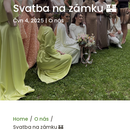
Svatba na zámku 🏰
Čvn 4, 2025
|
O nás
Home
/
O nás
/
Svatba na zámku 🏰