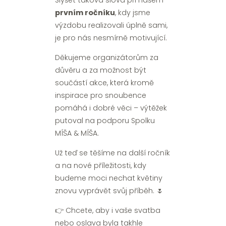
prvním ročníku
, kdy jsme
výzdobu realizovali úplně sami,
je pro nás nesmírně motivující.
Děkujeme organizátorům za
důvěru a za možnost být
součástí akce, která kromě
inspirace pro snoubence
pomáhá i dobré věci – výtěžek
putoval na podporu Spolku
MÍŠA & MÍŠA.
Už teď se těšíme na další ročník
a na nové příležitosti, kdy
budeme moci nechat květiny
znovu vyprávět svůj příběh. 🌷
👉 Chcete, aby i vaše svatba
nebo oslava byla takhle