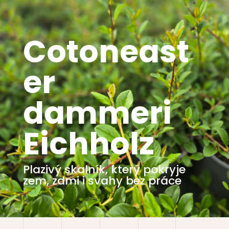
Cotoneast
er
dammeri
Eichholz
Plazivý skalník, který pokryje
zem, zdmi i svahy bez práce