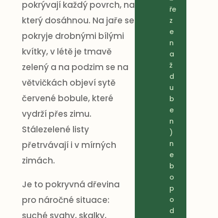
pokrývají každý povrch, na
ře
který dosáhnou. Na jaře se
z
e
pokryje drobnými bílými
n
kvítky, v létě je tmavě
a
ž
zelený a na podzim se na
d
větvičkách objeví sytě
u
červené bobule, které
b
e
vydrží přes zimu.
n
Stálezelené listy
)
n
přetrvávají i v mírných
e
zimách.
b
o
Je to pokryvná dřevina
p
pro náročné situace:
o
d
suché svahy, skalky,