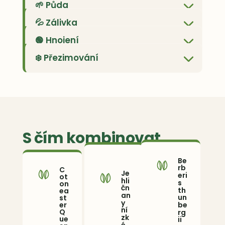
🌱 Půda
💦 Zálivka
🟢 Hnojení
❄️ Přezimování
S čím kombinovat
Be
rb
C
Je
eri
ot
hli
s
on
čn
th
ea
an
un
st
y
be
er
ní
rg
Q
zk
ue
ii
é