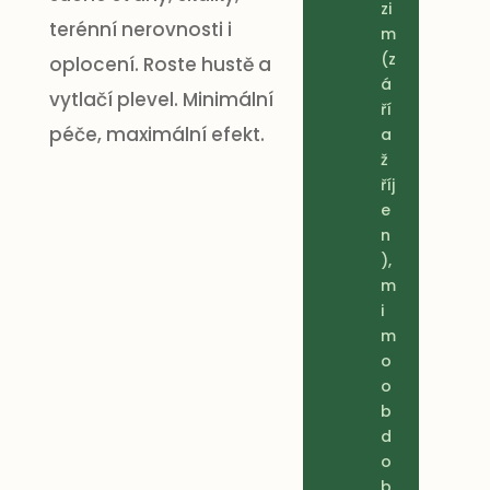
zi
terénní nerovnosti i
m
(z
oplocení. Roste hustě a
á
vytlačí plevel. Minimální
ří
péče, maximální efekt.
a
ž
říj
e
n
),
m
i
m
o
o
b
d
o
b