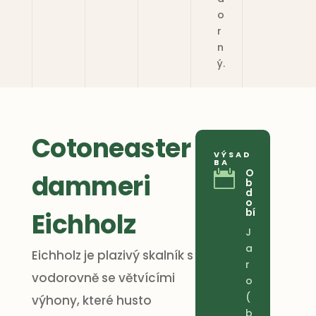
o
r
n
ý.
Cotoneaster
VÝSAD
BA
O

dammeri
b
d
o
bí
Eichholz
J
a
Eichholz je plazivý skalník s
r
vodorovně se větvícími
o
(
výhony, které husto
b