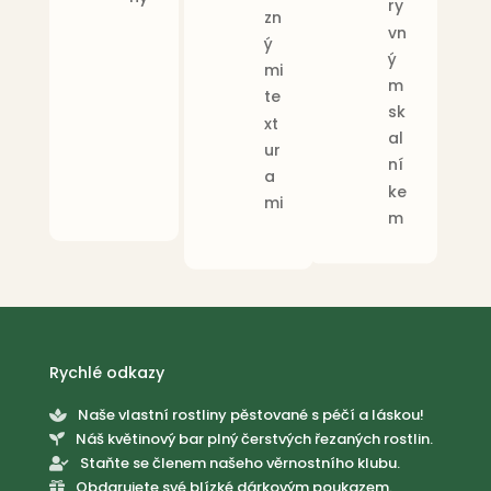
ry
zn
vn
ý
ý
mi
m
te
sk
xt
al
ur
ní
a
ke
mi
m
Rychlé odkazy
Naše vlastní rostliny pěstované s péčí a láskou!

Náš květinový bar plný čerstvých řezaných rostlin.

Staňte se členem našeho věrnostního klubu.

Obdarujete své blízké dárkovým poukazem.
