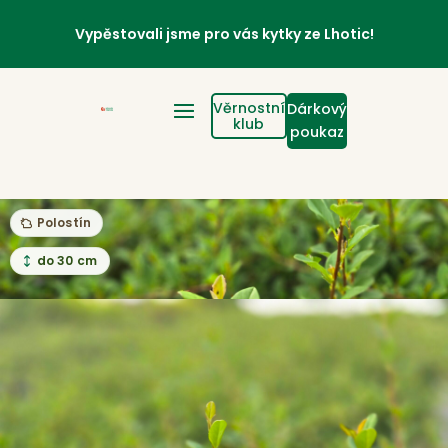
Vypěstovali jsme pro vás kytky ze Lhotic!
Věrnostní
Dárkový
klub
poukaz