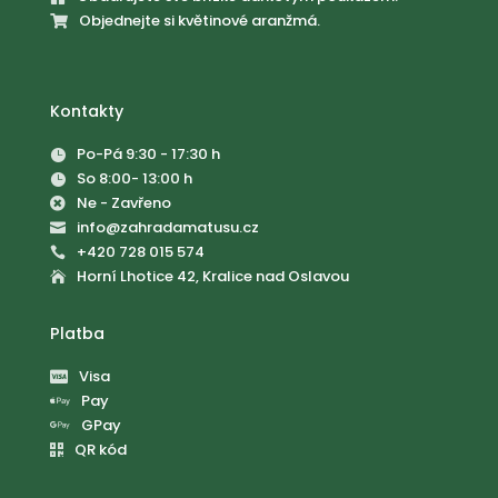
Objednejte si květinové aranžmá.

Kontakty
Po-Pá 9:30 - 17:30 h

So 8:00- 13:00 h

Ne - Zavřeno

info@zahradamatusu.cz

+420 728 015 574

Horní Lhotice 42, Kralice nad Oslavou

Platba
Visa

Pay

GPay

QR kód
