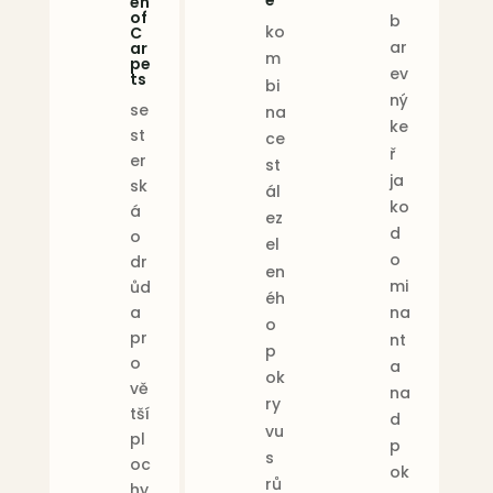
en
of
b
ko
C
ar
ar
m
pe
ev
ts
bi
ný
se
na
ke
st
ce
ř
er
st
ja
sk
ál
ko
á
ez
d
o
el
o
dr
en
mi
ůd
éh
na
a
o
pr
nt
p
o
a
ok
vě
na
ry
tší
d
vu
pl
p
s
oc
ok
rů
hy