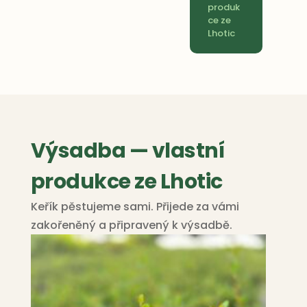
produk
ce ze
Lhotic
Výsadba — vlastní
produkce ze Lhotic
Keřík pěstujeme sami. Přijede za vámi
zakořeněný a připravený k výsadbě.