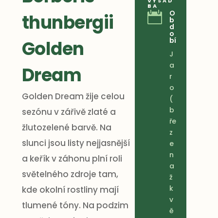
VÝSAD
BA
O

thunbergii
b
d
o
bí
Golden
J
a
Dream
r
o
Golden Dream žije celou
(
b
sezónu v zářivě zlaté a
ře
žlutozelené barvě. Na
z
slunci jsou listy nejjasnější
e
n
a keřík v záhonu plní roli
a
světelného zdroje tam,
ž
k
kde okolní rostliny mají
v
tlumené tóny. Na podzim
ě