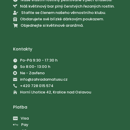

Náš květinový bar plný čerstvých řezaných rostlin.

Staňte se členem našeho věrnostního klubu.

Obdarujete své blízké dárkovým poukazem.

Objednejte si květinové aranžmá.

Kontakty
Po-Pá 9:30 - 17:30 h

So 8:00- 13:00 h

Ne - Zavřeno

info@zahradamatusu.cz

+420 728 015 574

Horní Lhotice 42, Kralice nad Oslavou

Platba
Visa

Pay
