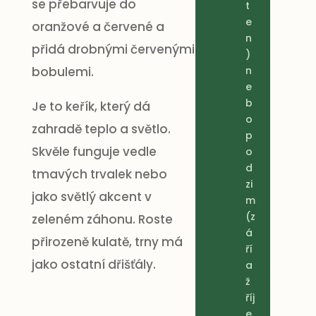
se přebarvuje do
t
e
oranžové a červené a
n
přidá drobnými červenými
)
bobulemi.
n
e
b
Je to keřík, který dá
o
zahradě teplo a světlo.
p
Skvěle funguje vedle
o
d
tmavých trvalek nebo
zi
jako světlý akcent v
m
(z
zeleném záhonu. Roste
á
přirozeně kulatě, trny má
ří
jako ostatní dřišťály.
a
ž
říj
e