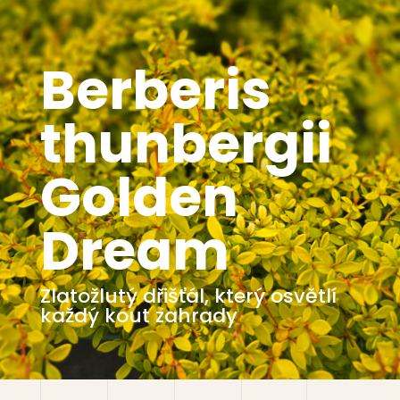
Berberis
thunbergii
Golden
Dream
Zlatožlutý dřišťál, který osvětlí
každý kout zahrady