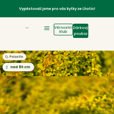
Vypěstovali jsme pro vás kytky ze Lhotic!
Věrnostní
Dárkový
klub
poukaz