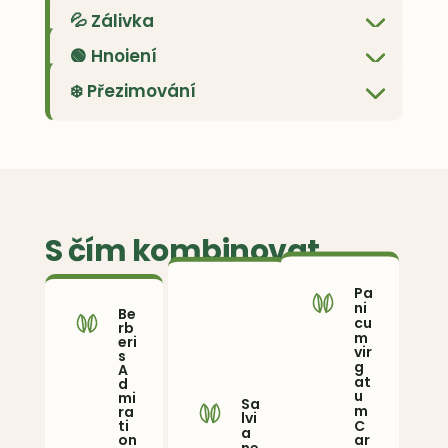
💦 Zálivka
🟢 Hnojení
❄️ Přezimování
S čím kombinovat
Pa
ni
Be
cu
rb
m
eri
vir
s
g
A
at
d
u
mi
Sa
m
ra
lvi
C
ti
a
ar
on
ne