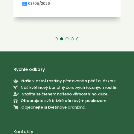
03/05/2026

Rychlé odkazy
Naše vlastní rostliny pěstované s péčí a láskou!

Náš květinový bar plný čerstvých řezaných rostlin.

Staňte se členem našeho věrnostního klubu.

Obdarujete své blízké dárkovým poukazem.

Objednejte si květinové aranžmá.

Kontakty