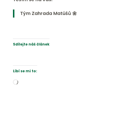
Tým Zahrada Matúšů 🌼
Sdílejte náš článek
Líbí se mi to:
Načítání…