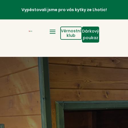
Vypěstovali jsme pro vás kytky ze Lhotic!
Věrnostní
Dárkový
klub
poukaz