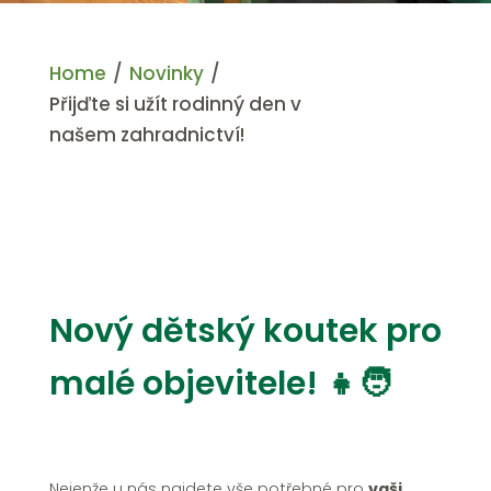
Home
/
Novinky
/
Přijďte si užít rodinný den v
našem zahradnictví!
Nový dětský koutek pro
malé objevitele! 👧🧑
Nejenže u nás najdete vše potřebné pro
vaši