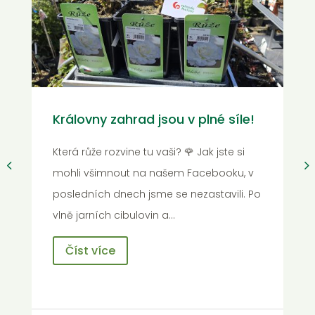
A je to tady! Barvy, které vám
le!
rozzáří úsměv i zahradu 🌸
si
, v
U nás v zahradnictví to teď vypadá spíš
i. Po
jako v malířské paletě než ve skleníku.
Podle fotek, co jsme vám naposledy
dávali na sítě, jste už asi…
Číst více