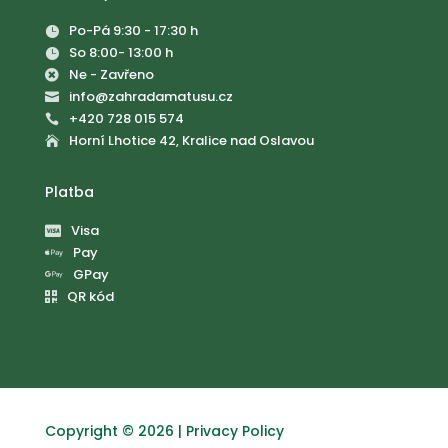
Po-Pá 9:30 - 17:30 h

So 8:00- 13:00 h

Ne - Zavřeno

info@zahradamatusu.cz

+420 728 015 574

Horní Lhotice 42, Kralice nad Oslavou

Platba
Visa

Pay

GPay

QR kód

Copyright © 2026 |
Privacy Policy